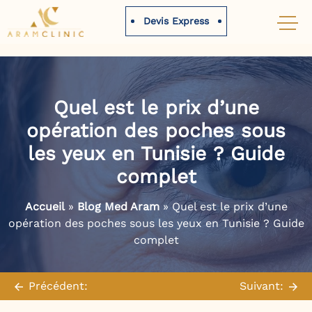
Devis Express
Skip
to
content
Quel est le prix d’une
opération des poches sous
les yeux en Tunisie ? Guide
complet
Accueil
»
Blog Med Aram
»
Quel est le prix d’une
opération des poches sous les yeux en Tunisie ? Guide
complet
Navigation
de
Précédent:
30 mai 2024
Suivant:
l’article